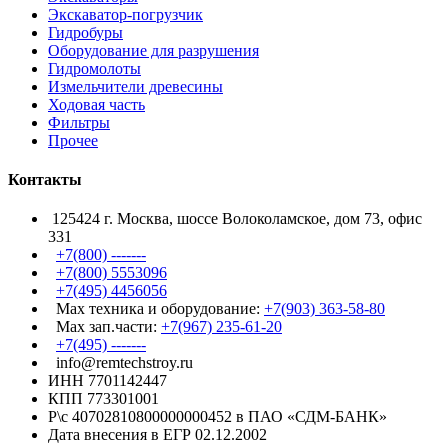
Экскаватор-погрузчик
Гидробуры
Оборудование для разрушения
Гидромолоты
Измельчители древесины
Ходовая часть
Фильтры
Прочее
Контакты
125424 г. Москва, шоссе Волоколамское, дом 73, офис
331
+7(800) -------
+7(800) 5553096
+7(495) 4456056
Max техника и оборудование:
+7(903) 363-58-80
Max зап.части:
+7(967) 235-61-20
+7(495) -------
info@remtechstroy.ru
ИНН 7701142447
КПП 773301001
Р\с 40702810800000000452 в ПАО «СДМ-БАНК»
Дата внесения в ЕГР 02.12.2002