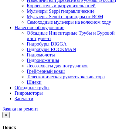
Измельчители древесины Рубмаш (Россия)
Корчеватель и разрушитель пней
Мульчеры Seppi гидравлические
Мульчеры Seppi с приводом от ВОМ
Самоходные мульчеры на колесном ходу
Навесное оборудование
Обсадные Инвентарные Трубы и Буровой
инструмент
Гидробуры DIGGA
Гидробуры ROCKMAN
Гидромолоты
Гидроножницы
Лесозахваты для погрузчиков
Грейферный ковш
Телескопическая рукоять экскаватора
Шнеки
Обсадные трубы
Гидромоторы
Запчасти
Заявка на ремонт
×
Поиск